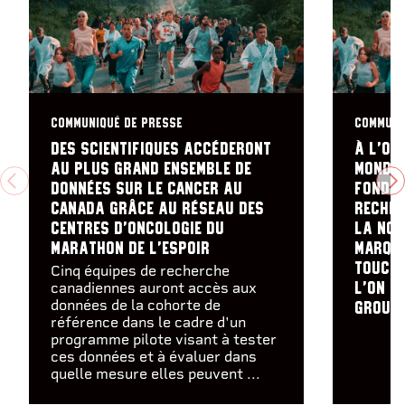
COMMUNIQUÉ DE PRESSE
COMMUNI
Des scientifiques accéderont
À l’oc
au plus grand ensemble de
mondia
PREVIOUS
N
données sur le cancer au
Fondat
Canada grâce au Réseau des
recher
centres d'oncologie du
la nou
Marathon de l'espoir
marque
toucha
Cinq équipes de recherche
canadiennes auront accès aux
l’on e
données de la cohorte de
groupe
référence dans le cadre d'un
programme pilote visant à tester
ces données et à évaluer dans
quelle mesure elles peuvent ...