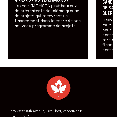
d’oncologie du Marathon de
cancer
l'espoir (MOHCCN) est heureux
de sa 
de présenter le deuxième groupe
guérir
de projets qui recevront un
Deux é
financement dans le cadre de son
multidi
nouveau programme de projets...
pour la
contre
rare gr
financ
centres
675 West 10th Avenue, 14th Floor, Vancouver, BC,
Canada V5Z 1L3