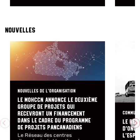
Nouvelles
NOUVELLES DE L'ORGANISATION
Le MOHCCN annonce le deuxième
groupe de projets qui
COMMUNI
recevront un financement
dans le cadre du programme
Le Rés
PREVIOUS
N
de projets pancanadiens
d’onco
Le Réseau des centres
l’espo