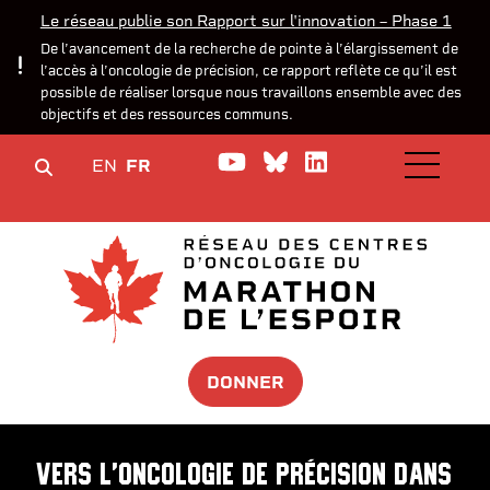
Le réseau publie son Rapport sur l'innovation – Phase 1
De l’avancement de la recherche de pointe à l’élargissement de
l’accès à l’oncologie de précision, ce rapport reflète ce qu’il est
possible de réaliser lorsque nous travaillons ensemble avec des
objectifs et des ressources communs.
Watch us on YouTube
Join the Conversa
Join us on Lin
EN
FR
OPEN M
DONNER
Vers l'oncologie de précision dans