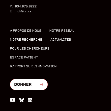
604.675.8222
P:
E:
moh@tfri.ca
À PROPOS DE NOUS
NOTRE RÉSEAU
NOTRE RECHERCHE
ACTUALITÉS
POUR LES CHERCHEURS
ESPACE PATIENT
RAPPORT SUR L'INNOVATION
DONNER
Watch us on YouTube
Join the Conversation on Bluesky
Join us on LinkedIn