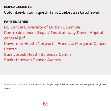
EMPLACEMENTS
Colombie-Britannique
Ontario
Québec
Saskatchewan
PARTENAIRES
BC Cancer
University of British Columbia
Centre du cancer Segal/ Institut Lady Davis, Hôpital
general juif
University Health Network - Princess Margaret Cancer
Centre
Sunnybrook Health Sciences Centre
Saskatchewan Cancer Agency
Home
>
Notre recherche
>
Vers l'oncologie de précision dans les cancers gynécologiques
rares
SHARE BY EMAIL