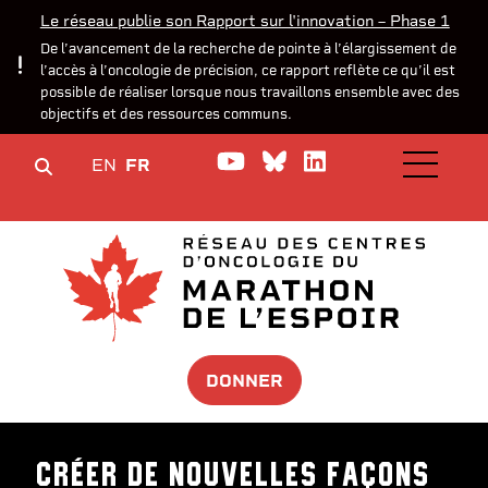
Le réseau publie son Rapport sur l'innovation – Phase 1
De l’avancement de la recherche de pointe à l’élargissement de
l’accès à l’oncologie de précision, ce rapport reflète ce qu’il est
possible de réaliser lorsque nous travaillons ensemble avec des
objectifs et des ressources communs.
Watch us on YouTube
Join the Conversa
Join us on Lin
EN
FR
OPEN M
DONNER
Créer de nouvelles façons