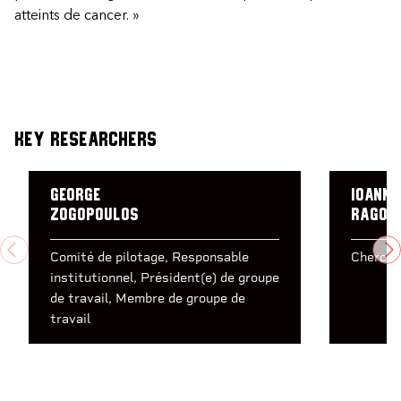
atteints de cancer. »
Key Researchers
George
Ioanni
Zogopoulos
Ragou
PREVIOUS
N
Comité de pilotage
Responsable
Cherche
institutionnel
Président(e) de groupe
de travail
Membre de groupe de
travail