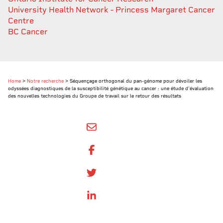
University Health Network - Princess Margaret Cancer
Centre
BC Cancer
Home
>
Notre recherche
>
Séquençage orthogonal du pan-génome pour dévoiler les
odyssées diagnostiques de la susceptibilité génétique au cancer : une étude d'évaluation
des nouvelles technologies du Groupe de travail sur le retour des résultats
SHARE BY EMAIL
SHARE ON FACEBOOK
SHARE ONTWITTER
SHARE ON LINKEDIN