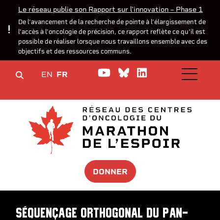
Le réseau publie son Rapport sur l'innovation – Phase 1
De l’avancement de la recherche de pointe à l’élargissement de
l’accès à l’oncologie de précision, ce rapport reflète ce qu’il est
possible de réaliser lorsque nous travaillons ensemble avec des
objectifs et des ressources communs.
Watch us on YouTube
Join the Conversa
Join us on Lin
EN
FR
OPEN M
DONNER
Séquençage orthogonal du pan-