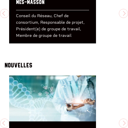
Mes-Masson
PREVIOUS
N
Conseil du Réseau
Chef de
consortium
Responsable de projet
Président(e) de groupe de travail
Membre de groupe de travail
Nouvelles
PREVIOUS
N