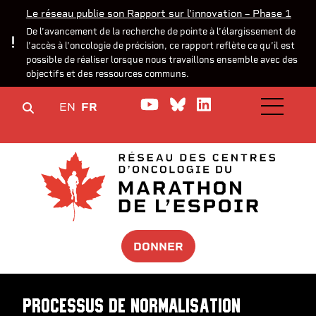
Le réseau publie son Rapport sur l'innovation – Phase 1
De l’avancement de la recherche de pointe à l’élargissement de
l’accès à l’oncologie de précision, ce rapport reflète ce qu’il est
possible de réaliser lorsque nous travaillons ensemble avec des
objectifs et des ressources communs.
Watch us on YouTube
Join the Conversa
Join us on Lin
EN
FR
OPEN M
DONNER
Processus de normalisation